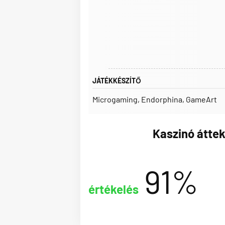
JÁTÉKKÉSZÍTŐ
Microgaming
Endorphina
GameArt
Kaszinó áttek
91%
értékelés