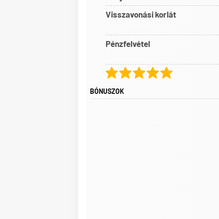
Visszavonási korlát
Pénzfelvétel
BÓNUSZOK