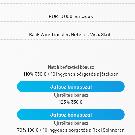
EUR 10,000 per week
Bank Wire Transfer
,
Neteller
,
Visa
,
Skrill
,
Match befizetési bónusz
110% 330 € + 10 ingyenes pörgetés a játékban
Játssz bónusszal
Újratöltési bónusz
123% 330 €
Játssz bónusszal
Újratöltési bónusz
70% 100 € + 10 ingyenes pörgetés a Reel Spinneren