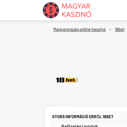
Ugrás
a
tartalomra
Magyarország online kaszinó
»
18bet
GYORS INFORMÁCIÓ ERRŐL 18BET
Befizetési módok