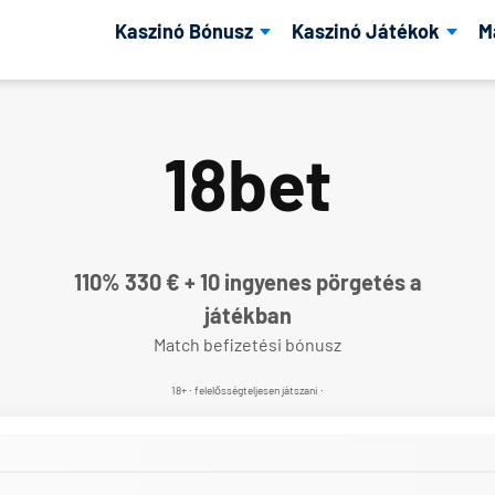
Kaszinó Bónusz
Kaszinó Játékok
M
18bet
110% 330 € + 10 ingyenes pörgetés a
játékban
Match befizetési bónusz
18+ ∙ felelősségteljesen játszani ∙