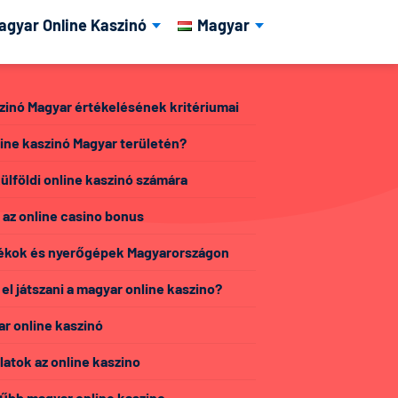
agyar Online Kaszinó
Magyar
szinó Magyar értékelésének kritériumai
line kaszinó Magyar területén?
ülföldi online kaszinó számára
 az online casino bonus
tékok és nyerőgépek Magyarországon
el játszani a magyar online kaszino?
ar online kaszinó
latok az online kaszino
űbb magyar online kaszino