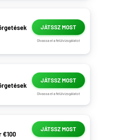
pörgetések
JÁTSSZ MOST
Olvassa el a felülvizsgálatot
JÁTSSZ MOST
pörgetések
Olvassa el a felülvizsgálatot
JÁTSSZ MOST
r €100