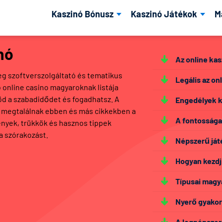
Kaszinó Bónusz
Kaszinó Játékok
M
nó
Az online ka
eg szoftverszolgáltató és tematikus
Legális az on
b online casino magyaroknak listája
ltöd a szabadidődet és fogadhatsz. A
Engedélyek k
 megtalálnak ebben és más cikkekben a
A fontossága
nyek, trükkök és hasznos tippek
 a szórakozást.
Népszerű já
Hogyan kezdj 
Típusai magy
Nyerő gyakor
A legnépszer