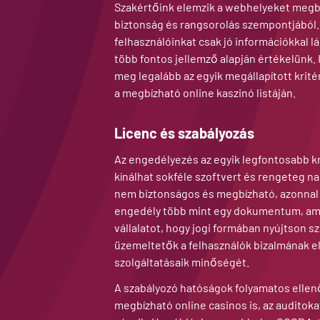
Szakértőink elemzik a webhelyeket megb
biztonság és rangsorolás szempontjából.
felhasználóinkat csak jó információkkal l
több fontos jellemző alapján értékelünk. 
meg legalább az egyik megállapított krit
a megbízható online kaszinó listáján.
Licenc és szabályozás
Az engedélyezés az egyik legfontosabb kr
kínálhat sokféle szoftvert és rengeteg n
nem biztonságos és megbízható, azonnal ha
engedély több mint egy dokumentum, ame
vállalatot, hogy jogi formában nyújtson s
üzemeltetők a felhasználók bizalmának e
szolgáltatásaik minőségét.
A szabályozó hatóságok folyamatos elle
megbízható online casinos is, az auditok