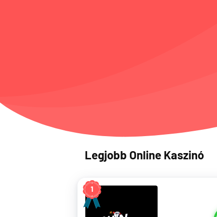
Legjobb Online Kaszinó
1