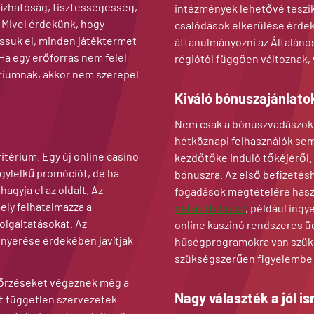
ízhatóság, tisztességesség,
intézmények lehetővé teszik 
 Mivel érdekünk, hogy
csalódások elkerülése érde
ássuk el, minden játéktermet
áttanulmányozni az Általáno
Ha egy erőforrás nem felel
régiótól függően változnak,
ériumnak, akkor nem szerepel
Kiváló bónuszajánlato
Nem csak a bónuszvadászok 
hétköznapi felhasználók sem
itérium. Egy új online casino
kezdőtőke induló tőkéjéről.
agylelkű promóciót, de ha
bónuszra. Az első befizetés
gyja el az oldalt. Az
fogadások megtételére haszn
ly felhatalmazza a
nélküli bónusz
, például ingy
zolgáltatásokat. Az
online kaszinó rendszeres 
lnyerése érdekében javítják
hűségprogramokra van szüksé
szükségszerűen figyelembe v
nőrzéseket végeznek még a
Nagy választék a jól i
at független szervezetek