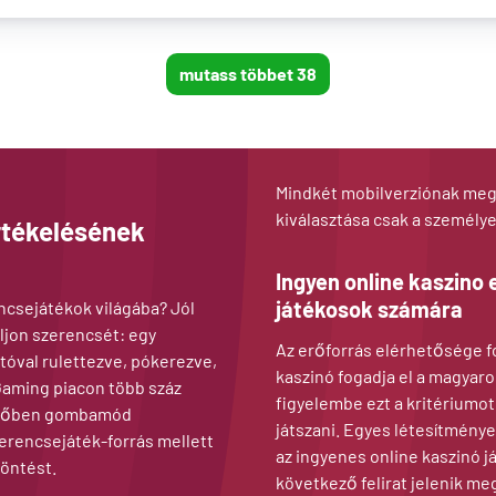
mutass többet 38
Mindkét mobilverziónak megv
kiválasztása csak a személye
rtékelésének
Ingyen online kaszino
játékosok számára
ncsejátékok világába? Jól
áljon szerencsét: egy
Az erőforrás elérhetősége f
tóval rulettezve, pókerezve,
kaszinó fogadja el a magyaro
iGaming piacon több száz
figyelembe ezt a kritériumo
i időben gombamód
játszani. Egyes létesítménye
zerencsejáték-forrás mellett
az ingyenes online kaszinó já
öntést.
következő felirat jelenik me