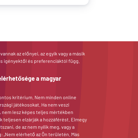
annak az előnyei, az egyik vagy a másik
s igényektől és preferenciáktól függ.
 elérhetősége a magyar
ontos kritérium. Nem minden online
rszági játékosokat. Ha nem veszi
t, nem lesz képes teljes mértékben
k teljesen elzárják a hozzáférést. Elmegy
tszani, de az nem nyílik meg, vagy a
g: „Nem elérhető az Ön területén. Más