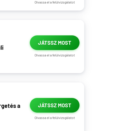
Olvassa el a felülvizsgálatot
JÁTSSZ MOST
li
Olvassa el a felülvizsgálatot
rgetés a
JÁTSSZ MOST
Olvassa el a felülvizsgálatot