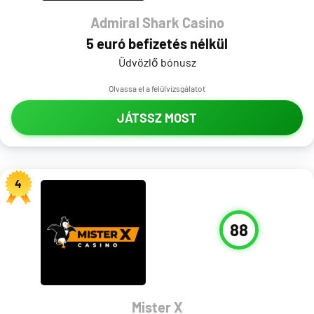
Admiral Shark Casino
5 euró befizetés nélkül
Üdvözlő bónusz
Olvassa el a felülvizsgálatot
JÁTSSZ MOST
4
88
Mister X