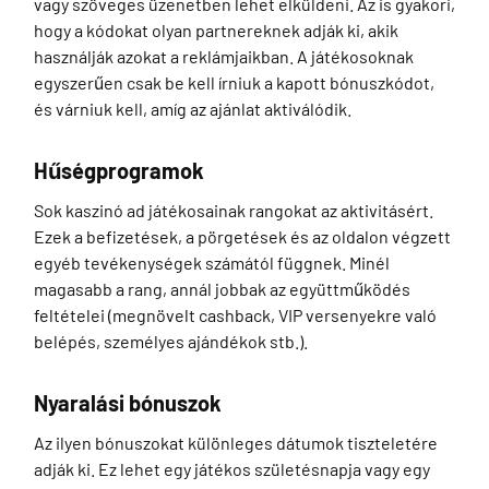
vagy szöveges üzenetben lehet elküldeni. Az is gyakori,
hogy a kódokat olyan partnereknek adják ki, akik
használják azokat a reklámjaikban. A játékosoknak
egyszerűen csak be kell írniuk a kapott bónuszkódot,
és várniuk kell, amíg az ajánlat aktiválódik.
Hűségprogramok
Sok kaszinó ad játékosainak rangokat az aktivitásért.
Ezek a befizetések, a pörgetések és az oldalon végzett
egyéb tevékenységek számától függnek. Minél
magasabb a rang, annál jobbak az együttműködés
feltételei (megnövelt cashback, VIP versenyekre való
belépés, személyes ajándékok stb.).
Nyaralási bónuszok
Az ilyen bónuszokat különleges dátumok tiszteletére
adják ki. Ez lehet egy játékos születésnapja vagy egy