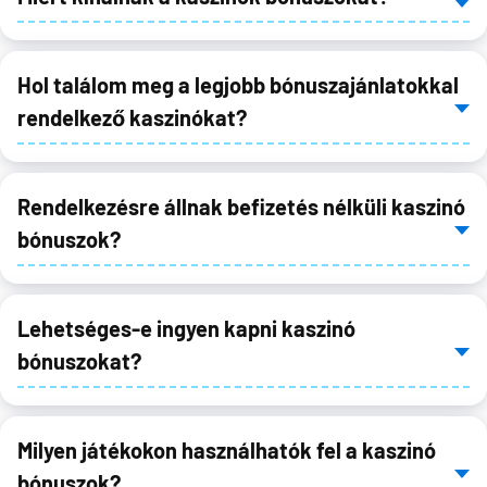
Hol találom meg a legjobb bónuszajánlatokkal
rendelkező kaszinókat?
Rendelkezésre állnak befizetés nélküli kaszinó
bónuszok?
Lehetséges-e ingyen kapni kaszinó
bónuszokat?
Milyen játékokon használhatók fel a kaszinó
bónuszok?