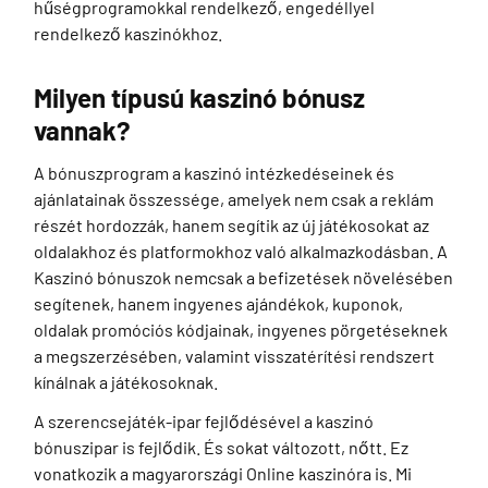
hűségprogramokkal rendelkező, engedéllyel
rendelkező kaszinókhoz.
Milyen típusú kaszinó bónusz
vannak?
A bónuszprogram a kaszinó intézkedéseinek és
ajánlatainak összessége, amelyek nem csak a reklám
részét hordozzák, hanem segítik az új játékosokat az
oldalakhoz és platformokhoz való alkalmazkodásban. A
Kaszinó bónuszok nemcsak a befizetések növelésében
segítenek, hanem ingyenes ajándékok, kuponok,
oldalak promóciós kódjainak, ingyenes pörgetéseknek
a megszerzésében, valamint visszatérítési rendszert
kínálnak a játékosoknak.
A szerencsejáték-ipar fejlődésével a kaszinó
bónuszipar is fejlődik. És sokat változott, nőtt. Ez
vonatkozik a magyarországi Online kaszinóra is. Mi