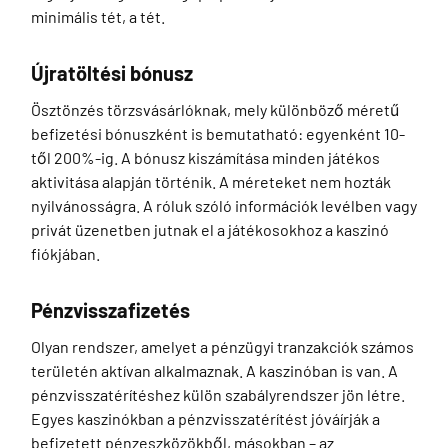
minimális tét, a tét.
Újratöltési bónusz
Ösztönzés törzsvásárlóknak, mely különböző méretű
befizetési bónuszként is bemutatható: egyenként 10-
től 200%-ig. A bónusz kiszámítása minden játékos
aktivitása alapján történik. A méreteket nem hozták
nyilvánosságra. A róluk szóló információk levélben vagy
privát üzenetben jutnak el a játékosokhoz a kaszinó
fiókjában.
Pénzvisszafizetés
Olyan rendszer, amelyet a pénzügyi tranzakciók számos
területén aktívan alkalmaznak. A kaszinóban is van. A
pénzvisszatérítéshez külön szabályrendszer jön létre.
Egyes kaszinókban a pénzvisszatérítést jóváírják a
befizetett pénzeszközökből, másokban – az