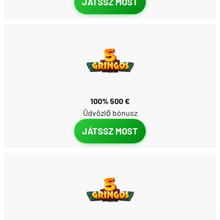
JÁTSSZ MOST
100% 500 €
Üdvözlő bónusz
JÁTSSZ MOST