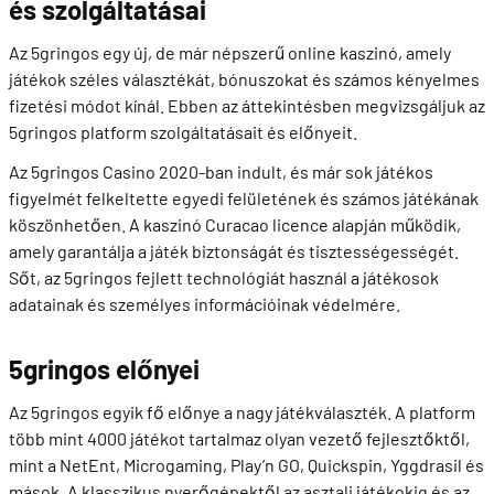
és szolgáltatásai
Az 5gringos egy új, de már népszerű online kaszinó, amely
játékok széles választékát, bónuszokat és számos kényelmes
fizetési módot kínál. Ebben az áttekintésben megvizsgáljuk az
5gringos platform szolgáltatásait és előnyeit.
Az 5gringos Casino 2020-ban indult, és már sok játékos
figyelmét felkeltette egyedi felületének és számos játékának
köszönhetően. A kaszinó Curacao licence alapján működik,
amely garantálja a játék biztonságát és tisztességességét.
Sőt, az 5gringos fejlett technológiát használ a játékosok
adatainak és személyes információinak védelmére.
5gringos előnyei
Az 5gringos egyik fő előnye a nagy játékválaszték. A platform
több mint 4000 játékot tartalmaz olyan vezető fejlesztőktől,
mint a NetEnt, Microgaming, Play’n GO, Quickspin, Yggdrasil és
mások. A klasszikus nyerőgépektől az asztali játékokig és az