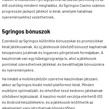
élő osztókig mindent megtalálsz. Az 5gringos Casino számos
progresszív jackpot játékot is kínál, amelyek hatalmas
nyereményekhez vezethetnek.
5gringos bónuszok
Ezenkívül az 5gringos különféle bónuszokat és promóciókat
kínál játékosainak. Az új játékosok üdvözlő bónuszt kaphatnak
készpénzes jutalmak és ingyenes pörgetések formájában. A
kaszinónak van egy hűségprogramja is, ahol a játékosok
pontokat szerezhetnek játékkal, és beválthatják bónuszokra
és nyereményekre.
Ha inkább a mobileszközön szeretne kaszinóban játszani,
akkor az 5gringos kiváló mobil platformot kínál. Minden
eszközre optimalizált, és lehetővé teszi kedvenc játékainak
útközbeni lejátszását. A kaszinó mobil verziója elérhető iOS
és Android készülékekre, és a játékosok letölthetik az
alkalmazást vagy játszhatnak böngészőben.