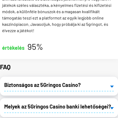
játékok széles választéka, a kényelmes fizetési és kifizetési
módok, a különféle bónuszok és a magasan kvalifikált
támogatás teszi ezt a platformot az egyik legjobb online
kaszinópiacon. Javasoljuk, hogy próbálja ki az 5gringot, és
élvezze a játékot!
95%
értékelés
FAQ
Biztonságos az 5Gringos Casino?
Melyek az 5Gringos Casino banki lehetőségei?