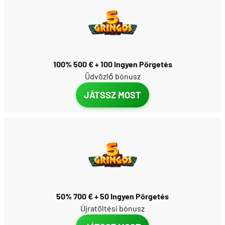
100% 500 € + 100 Ingyen Pörgetés
Üdvözlő bónusz
JÁTSSZ MOST
50% 700 € + 50 Ingyen Pörgetés
Újratöltési bónusz