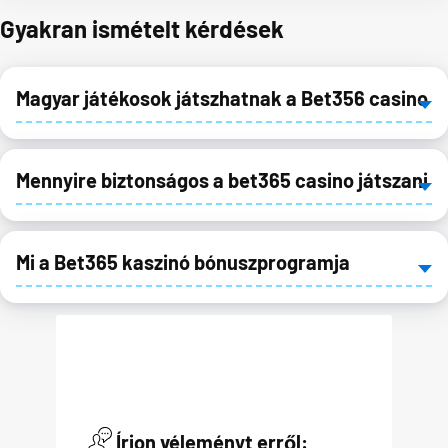
Gyakran ismételt kérdések
Magyar játékosok játszhatnak a Bet356 casino
Mennyire biztonságos a bet365 casino játszani
Mi a Bet365 kaszinó bónuszprogramja
Írjon véleményt erről: