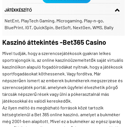
JÁTÉKKÉSZÍTŐ
NetEnt
PlayTech Gaming
Microgaming
Play-n-go
BluePrint
IGT
QuickSpin
BetSoft
NextGen
WMS
Bally
Kaszinó áttekintés -Bet365 Casino
Mivel tudják, hogy a szerencsejátékosok gyakran lelkes
sportrajongók is, az online kaszinóüzemeltetők saját virtuális
kaszinóikon alapuló fogadóirodákat nyitnak, hogy a játékosok
sportfogadásokat köthessenek. Vagy fordítva. Már
népszerűen ismert az emberek bukmékerek megszerzése és
szerencsejáték portál, amelynek ügyfelei élvezhetik pörgő
tárcsák népszerű rések vagy ülni a pókerasztalnál más
játékosokkal és valódi kereskedők.
Az ilyen méltó és megbízható források közé tartozik
kétségtelenül a Bet 365 online kaszinó, amelyet a bukméker
még 2001-ben alapított. Mivel ez a bukméker az egész iparág