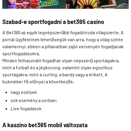
Szabad-e sportfogadni a bet365 casino
A Bet365 az egyik legnépszerűbb fogadóiroda világszerte. A
portál ügyfeleinek lehetőségük van arra, hogy a világ szinte
valamennyi, ebben a pillanatban zajló versenyén fogadjanak
sportfogadásokra.
Minden felhasználó fogadhat olyan népszerű sportágakra,
mint a futball és a jégkorong, valamint olyan egzotikus
sportágakra, mint a curling, a bandy vagy a krikett. A
bukméker fő előnyei a következők:
nagy esélyek
sok esemény a sorban;
Live fogadások
A kaszino bet365 mobil változata