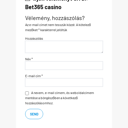
Bet365 casino
Vélemény, hozzászólás?
Az e-mail címet nem tesszük közzé.
A kötelező
mezőket
*
karakterrel jelöltük
Hozzászólás
Név
*
E-mail cím
*
A nevem, e-mail címem, és weboldalcímem
mentése a böngészőben a következő
hozzászólásomhoz.