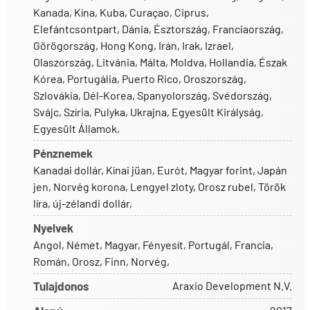
Kanada
,
Kína
,
Kuba
,
Curaçao
,
Ciprus
,
Elefántcsontpart
,
Dánia
,
Észtország
,
Franciaország
,
Görögország
,
Hong Kong
,
Irán
,
Irak
,
Izrael
,
Olaszország
,
Litvánia
,
Málta
,
Moldva
,
Hollandia
,
Észak
Kórea
,
Portugália
,
Puerto Rico
,
Oroszország
,
Szlovákia
,
Dél-Korea
,
Spanyolország
,
Svédország
,
Svájc
,
Szíria
,
Pulyka
,
Ukrajna
,
Egyesült Királyság
,
Egyesült Államok
,
Pénznemek
Kanadai dollár
,
Kínai jüan
,
Eurót
,
Magyar forint
,
Japán
jen
,
Norvég korona
,
Lengyel zloty
,
Orosz rubel
,
Török
líra
,
új-zélandi dollár
,
Nyelvek
Angol
,
Német
,
Magyar
,
Fényesít
,
Portugál
,
Francia
,
Román
,
Orosz
,
Finn
,
Norvég
,
Tulajdonos
Araxio Development N.V.