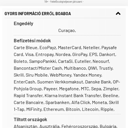
18+ ∙ felelősségteljesen játszani ∙
GYORS INFORMÁCIÓ ERRŐL BOABOA
Engedély
Curaçao
,
Befizetési módok
Carte Bleue
,
EcoPayz
,
MasterCard
,
Neteller
,
Paysafe
Card
,
Visa
,
Entropay
,
Nordea
,
GiroPay
,
EPS
,
Dankort
,
Boleto
,
SampoPankki
,
CartaSi
,
Euteller
,
Neosurf
,
Bancontact/Mister Cash
,
Multibanco
,
QIWI
,
Trustly
,
Skrill
,
Siru Mobile
,
WebMoney
,
Yandex Money
,
EnterCash
,
Suomen Verkkomaksut
,
Danske Bank
,
OP-
Pohjola Group
,
Payeer
,
Megafone
,
MTC
,
Sepa
,
Zimpler
,
Rapid Transfer
,
Klarna Instant Bank Transfer
,
Beeline
,
Carte Bancaire
,
Sparbanken
,
Alfa Click
,
Moneta
,
Skrill
1-Tap
,
MiFinity
,
Ethereum
,
Bitcoin
,
Litecoin
,
Ripple
,
Tiltott országok
Afganisztán
,
Ausztrália
,
Fehéroroszország
,
Bulgária
,