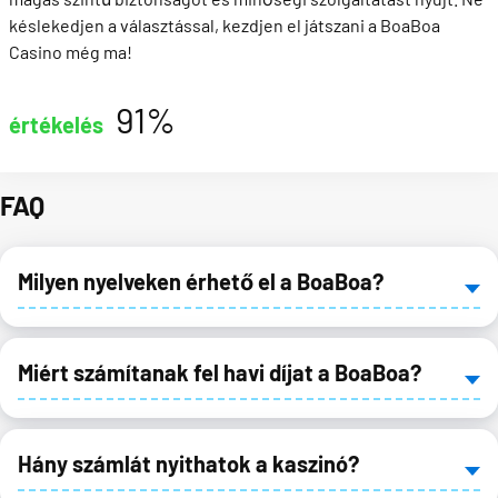
késlekedjen a választással, kezdjen el játszani a BoaBoa
Casino még ma!
91%
értékelés
FAQ
Milyen nyelveken érhető el a BoaBoa?
Miért számítanak fel havi díjat a BoaBoa?
Hány számlát nyithatok a kaszinó?