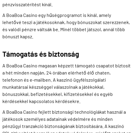
pénzvisszatérítést kínál.
A BoaBoa Casino egy hűségprogramot is kínál, amely
lehetővé teszi a játékosoknak, hogy bónuszokat szerezzenek,
és valódi pénzre váltsák be. Minél többet játszol, annál több
bónuszt kapsz.
Támogatás és biztonság
A BoaBoa Casino magasan képzett támogató csapatot biztosít
a hét minden napján, 24 órában elérhető élő chaten,
telefonon és e-mailben. A kaszinó ügyfélszolgálati
munkatársai készséggel válaszolnak a játékokkal,
bónuszokkal, befizetésekkel, kifizetésekkel és egyéb
kérdésekkel kapcsolatos kérdésekre.
A BoaBoa Casino fejlett biztonsági technológiákat használ a
játékosok személyes adatainak védelmére és minden
pénzügyi tranzakció biztonságának biztosítására. A kaszinó