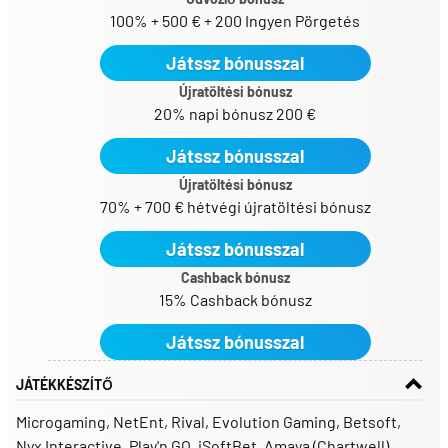
100% + 500 € + 200 Ingyen Pörgetés
Játssz bónusszal
Újratöltési bónusz
20% napi bónusz 200 €
Játssz bónusszal
Újratöltési bónusz
70% + 700 € hétvégi újratöltési bónusz
Játssz bónusszal
Cashback bónusz
15% Cashback bónusz
Játssz bónusszal
JÁTÉKKÉSZÍTŐ
Microgaming
NetEnt
Rival
Evolution Gaming
Betsoft
Nyx Interactive
Play'n GO
iSoftBet
Amaya (Chartwell)