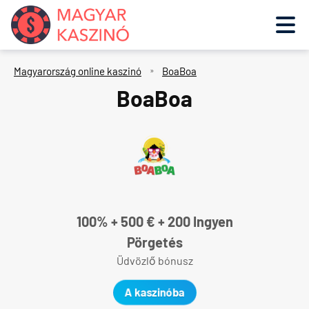
Ugrás
a
tartalomra
Magyarország online kaszinó
»
BoaBoa
BoaBoa
100% + 500 € + 200 Ingyen
Pörgetés
Üdvözlő bónusz
A kaszinóba