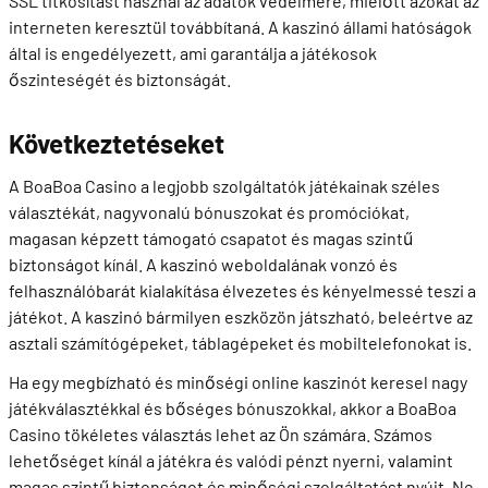
SSL titkosítást használ az adatok védelmére, mielőtt azokat az
interneten keresztül továbbítaná. A kaszinó állami hatóságok
által is engedélyezett, ami garantálja a játékosok
őszinteségét és biztonságát.
Következtetéseket
A BoaBoa Casino a legjobb szolgáltatók játékainak széles
választékát, nagyvonalú bónuszokat és promóciókat,
magasan képzett támogató csapatot és magas szintű
biztonságot kínál. A kaszinó weboldalának vonzó és
felhasználóbarát kialakítása élvezetes és kényelmessé teszi a
játékot. A kaszinó bármilyen eszközön játszható, beleértve az
asztali számítógépeket, táblagépeket és mobiltelefonokat is.
Ha egy megbízható és minőségi online kaszinót keresel nagy
játékválasztékkal és bőséges bónuszokkal, akkor a BoaBoa
Casino tökéletes választás lehet az Ön számára. Számos
lehetőséget kínál a játékra és valódi pénzt nyerni, valamint
magas szintű biztonságot és minőségi szolgáltatást nyújt. Ne