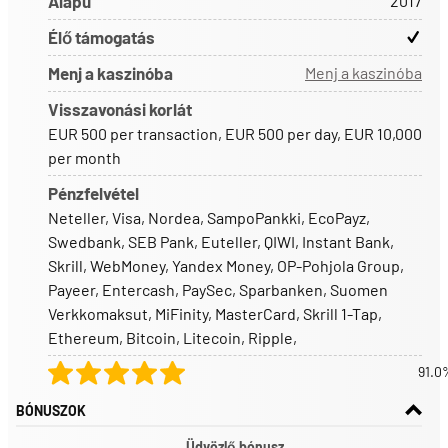
Alapú
2017
Élő támogatás
Menj a kaszinóba
Menj a kaszinóba
Visszavonási korlát
EUR 500 per transaction, EUR 500 per day, EUR 10,000
per month
Pénzfelvétel
Neteller
,
Visa
,
Nordea
,
SampoPankki
,
EcoPayz
,
Swedbank
,
SEB Pank
,
Euteller
,
QIWI
,
Instant Bank
,
Skrill
,
WebMoney
,
Yandex Money
,
OP-Pohjola Group
,
Payeer
,
Entercash
,
PaySec
,
Sparbanken
,
Suomen
Verkkomaksut
,
MiFinity
,
MasterCard
,
Skrill 1-Tap
,
Ethereum
,
Bitcoin
,
Litecoin
,
Ripple
,
91.0
BÓNUSZOK
Üdvözlő bónusz