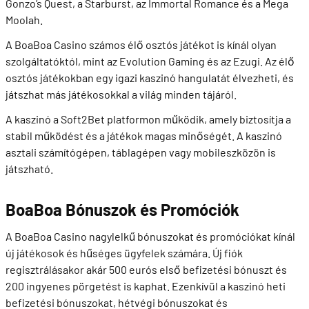
Gonzo’s Quest, a Starburst, az Immortal Romance és a Mega
Moolah.
A BoaBoa Casino számos élő osztós játékot is kínál olyan
szolgáltatóktól, mint az Evolution Gaming és az Ezugi. Az élő
osztós játékokban egy igazi kaszinó hangulatát élvezheti, és
játszhat más játékosokkal a világ minden tájáról.
A kaszinó a Soft2Bet platformon működik, amely biztosítja a
stabil működést és a játékok magas minőségét. A kaszinó
asztali számítógépen, táblagépen vagy mobileszközön is
játszható.
BoaBoa Bónuszok és Promóciók
A BoaBoa Casino nagylelkű bónuszokat és promóciókat kínál
új játékosok és hűséges ügyfelek számára. Új fiók
regisztrálásakor akár 500 eurós első befizetési bónuszt és
200 ingyenes pörgetést is kaphat. Ezenkívül a kaszinó heti
befizetési bónuszokat, hétvégi bónuszokat és