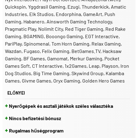
Quickspin
Yggdrasil Gaming
Ezugi
Thunderkick
Amatic
Industries
Elk Studios
Endorphina
GameArt
Push
Gaming
Habanero
Ainsworth Gaming Technology
Pragmatic Play
Nolimit City
Red Tiger Gaming
Red Rake
Gaming
BGAMING
Booongo Gaming
EGT Interactive
PariPlay
Spinomenal
Tom Horn Gaming
Relax Gaming
Wazdan
Fugaso
Felix Gaming
BetGames.TV
Hacksaw
Gaming
BF Games
Gamomat
Merkur Gaming
Pocket
Games Soft
CT Interactive
1x2Games
Leap
Playson
Iron
Dog Studios
Big Time Gaming
Skywind Group
Kalamba
Games
Givme Games
Oryx Gaming
Golden Hero Games
ELŐNYEI
+
Nyerőgépek és asztali játékok széles választéka
+
Nincs befizetési bónusz
+
Rugalmas hűségprogram