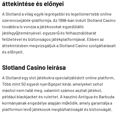
áttekintése és előnyei
A Slotland a világ egyik legrégebbi és legelismertebb online
szerencsejáték-platformja. Az 1998-ban indult Slotland Casino
továbbra is vonzza a játékosokat egyedülálló
játékgyűjteményével, egyszerű és felhasználóbarát
felületével és biztonságos játékplatformjával. Ebben az
áttekintésben megvizsgáljuk a Slotland Casino szolgáltatásait
és előnyeit.
Slotland Casino leírása
A Slotland egy slot játékokra specializálódott online platform.
Több mint 50 egyedi nyerőgépet kínál, amelyeket sehol
máshol nem talál meg, valamint számos asztali játékot,
például blackjacket és rulettet. A kaszinó Antigua és Barbuda
kormányának engedélye alapján működik, amely garantálja a
platformon lévő játékosok megbízhatóságát és biztonságát.