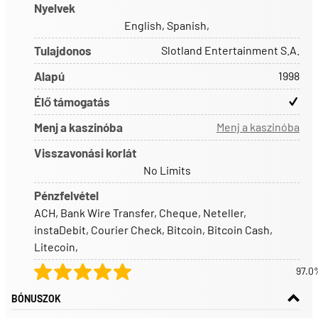
Nyelvek
English
,
Spanish
,
Tulajdonos
Slotland Entertainment S.A.
Alapú
1998
Élő támogatás
Menj a kaszinóba
Menj a kaszinóba
Visszavonási korlát
No Limits
Pénzfelvétel
ACH
,
Bank Wire Transfer
,
Cheque
,
Neteller
,
instaDebit
,
Courier Check
,
Bitcoin
,
Bitcoin Cash
,
Litecoin
,
97.0
BÓNUSZOK