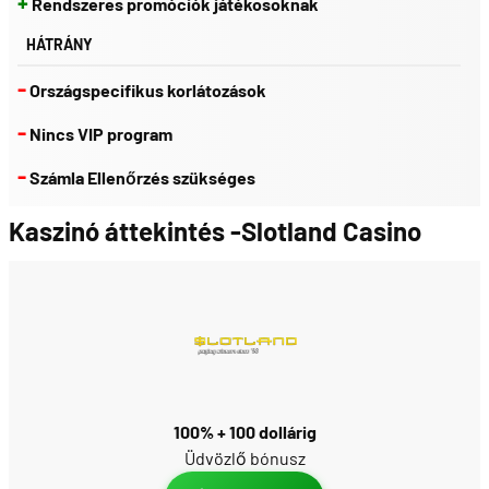
+
Rendszeres promóciók játékosoknak
HÁTRÁNY
-
Országspecifikus korlátozások
-
Nincs VIP program
-
Számla Ellenőrzés szükséges
Kaszinó áttekintés -Slotland Casino
100% + 100 dollárig
Üdvözlő bónusz