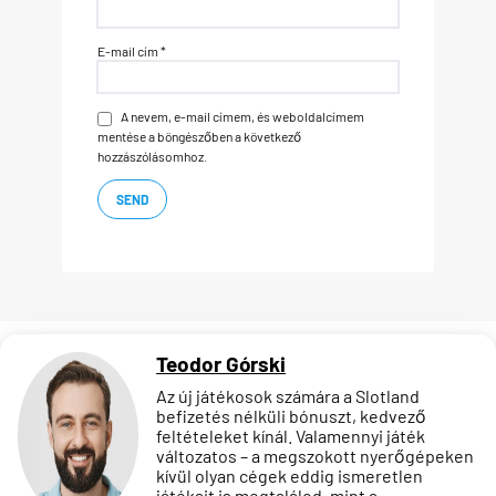
E-mail cím
*
A nevem, e-mail címem, és weboldalcímem
mentése a böngészőben a következő
hozzászólásomhoz.
Teodor Górski
Az új játékosok számára a Slotland
befizetés nélküli bónuszt, kedvező
feltételeket kínál. Valamennyi játék
változatos – a megszokott nyerőgépeken
kívül olyan cégek eddig ismeretlen
játékait is megtalálod, mint a