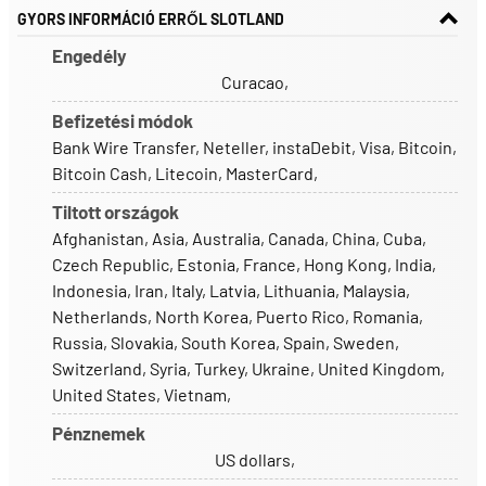
GYORS INFORMÁCIÓ ERRŐL SLOTLAND
Engedély
Curacao
,
Befizetési módok
Bank Wire Transfer
,
Neteller
,
instaDebit
,
Visa
,
Bitcoin
,
Bitcoin Cash
,
Litecoin
,
MasterCard
,
Tiltott országok
Afghanistan
,
Asia
,
Australia
,
Canada
,
China
,
Cuba
,
Czech Republic
,
Estonia
,
France
,
Hong Kong
,
India
,
Indonesia
,
Iran
,
Italy
,
Latvia
,
Lithuania
,
Malaysia
,
Netherlands
,
North Korea
,
Puerto Rico
,
Romania
,
Russia
,
Slovakia
,
South Korea
,
Spain
,
Sweden
,
Switzerland
,
Syria
,
Turkey
,
Ukraine
,
United Kingdom
,
United States
,
Vietnam
,
Pénznemek
US dollars
,