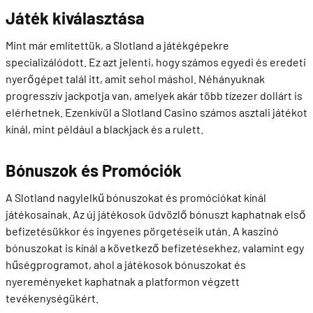
Játék kiválasztása
Mint már említettük, a Slotland a játékgépekre
specializálódott. Ez azt jelenti, hogy számos egyedi és eredeti
nyerőgépet talál itt, amit sehol máshol. Néhányuknak
progresszív jackpotja van, amelyek akár több tízezer dollárt is
elérhetnek. Ezenkívül a Slotland Casino számos asztali játékot
kínál, mint például a blackjack és a rulett.
Bónuszok és Promóciók
A Slotland nagylelkű bónuszokat és promóciókat kínál
játékosainak. Az új játékosok üdvözlő bónuszt kaphatnak első
befizetésükkor és ingyenes pörgetéseik után. A kaszinó
bónuszokat is kínál a következő befizetésekhez, valamint egy
hűségprogramot, ahol a játékosok bónuszokat és
nyereményeket kaphatnak a platformon végzett
tevékenységükért.