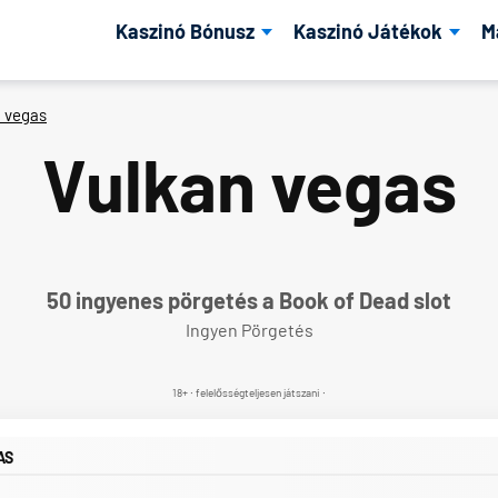
Kaszinó Bónusz
Kaszinó Játékok
M
 vegas
Vulkan vegas
50 ingyenes pörgetés a Book of Dead slot
Ingyen Pörgetés
18+ ∙ felelősségteljesen játszani ∙
AS