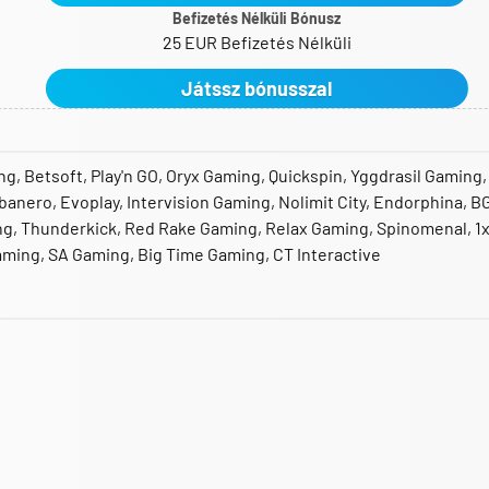
Befizetés Nélküli Bónusz
25 EUR Befizetés Nélküli
Játssz bónusszal
ng
Betsoft
Play'n GO
Oryx Gaming
Quickspin
Yggdrasil Gaming
banero
Evoplay
Intervision Gaming
Nolimit City
Endorphina
B
ng
Thunderkick
Red Rake Gaming
Relax Gaming
Spinomenal
1
aming
SA Gaming
Big Time Gaming
CT Interactive