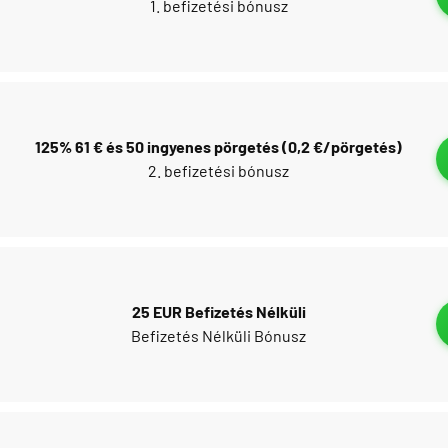
1. befizetési bónusz
125% 61 € és 50 ingyenes pörgetés (0,2 €/pörgetés)
2. befizetési bónusz
25 EUR Befizetés Nélküli
Befizetés Nélküli Bónusz