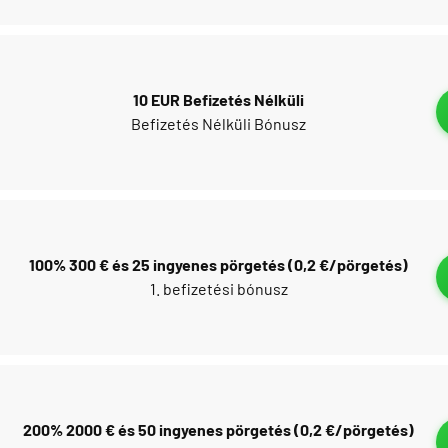
10 EUR Befizetés Nélküli
Befizetés Nélküli Bónusz
100% 300 € és 25 ingyenes pörgetés (0,2 €/pörgetés)
1. befizetési bónusz
200% 2000 € és 50 ingyenes pörgetés (0,2 €/pörgetés)