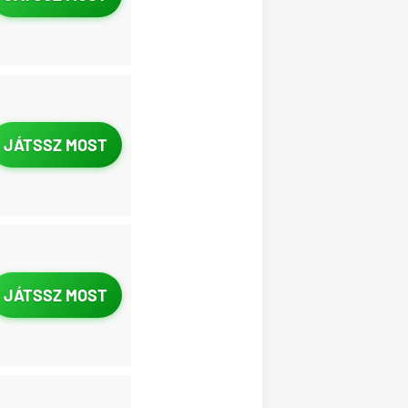
JÁTSSZ MOST
JÁTSSZ MOST