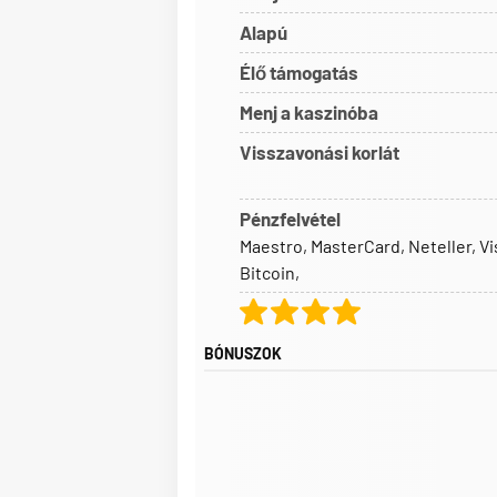
Alapú
Élő támogatás
Menj a kaszinóba
Visszavonási korlát
Pénzfelvétel
Maestro
,
MasterCard
,
Neteller
,
Vi
Bitcoin
,
BÓNUSZOK