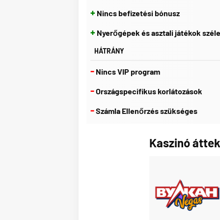
+
Nincs befizetési bónusz
+
Nyerőgépek és asztali játékok szél
HÁTRÁNY
-
Nincs VIP program
-
Országspecifikus korlátozások
-
Számla Ellenőrzés szükséges
Kaszinó átte