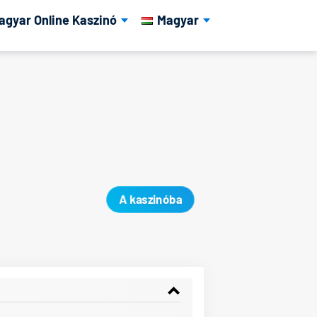
agyar Online Kaszinó
Magyar
A kaszinóba