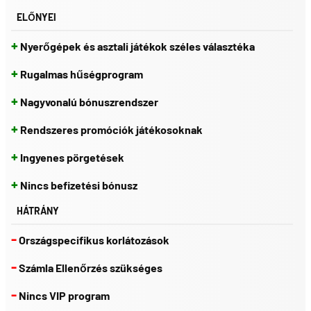
ELŐNYEI
+
Nyerőgépek és asztali játékok széles választéka
+
Rugalmas hűségprogram
+
Nagyvonalú bónuszrendszer
+
Rendszeres promóciók játékosoknak
+
Ingyenes pörgetések
+
Nincs befizetési bónusz
HÁTRÁNY
-
Országspecifikus korlátozások
-
Számla Ellenőrzés szükséges
-
Nincs VIP program