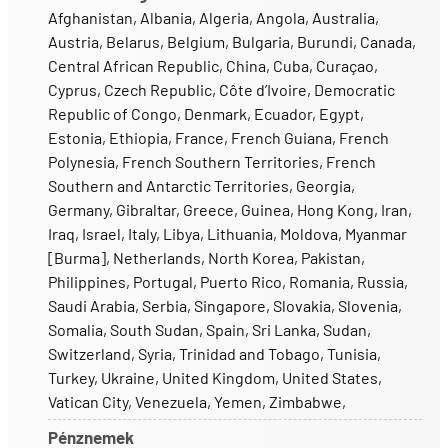
Afghanistan
,
Albania
,
Algeria
,
Angola
,
Australia
,
Austria
,
Belarus
,
Belgium
,
Bulgaria
,
Burundi
,
Canada
,
Central African Republic
,
China
,
Cuba
,
Curaçao
,
Cyprus
,
Czech Republic
,
Côte d’Ivoire
,
Democratic
Republic of Congo
,
Denmark
,
Ecuador
,
Egypt
,
Estonia
,
Ethiopia
,
France
,
French Guiana
,
French
Polynesia
,
French Southern Territories
,
French
Southern and Antarctic Territories
,
Georgia
,
Germany
,
Gibraltar
,
Greece
,
Guinea
,
Hong Kong
,
Iran
,
Iraq
,
Israel
,
Italy
,
Libya
,
Lithuania
,
Moldova
,
Myanmar
[Burma]
,
Netherlands
,
North Korea
,
Pakistan
,
Philippines
,
Portugal
,
Puerto Rico
,
Romania
,
Russia
,
Saudi Arabia
,
Serbia
,
Singapore
,
Slovakia
,
Slovenia
,
Somalia
,
South Sudan
,
Spain
,
Sri Lanka
,
Sudan
,
Switzerland
,
Syria
,
Trinidad and Tobago
,
Tunisia
,
Turkey
,
Ukraine
,
United Kingdom
,
United States
,
Vatican City
,
Venezuela
,
Yemen
,
Zimbabwe
,
Pénznemek