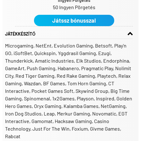
Ingyen Pörgetés
50 Ingyen Pörgetés
Játssz bónusszal
JÁTÉKKÉSZÍTŐ
Microgaming
NetEnt
Evolution Gaming
Betsoft
Play'n
GO
iSoftBet
Quickspin
Yggdrasil Gaming
Ezugi
Thunderkick
Amatic Industries
Elk Studios
Endorphina
GameArt
Push Gaming
Habanero
Pragmatic Play
Nolimit
City
Red Tiger Gaming
Red Rake Gaming
Playtech
Relax
Gaming
Wazdan
BF Games
Tom Horn Gaming
CT
Interactive
Pocket Games Soft
Skywind Group
Big Time
Gaming
Spinomenal
1x2Games
Playson
Inspired
Golden
Hero Games
Oryx Gaming
Kalamba Games
NetGaming
Iron Dog Studios
Leap
Merkur Gaming
Novomatic
EGT
Interactive
Gamomat
Hacksaw Gaming
Casino
Technology
Just For The Win
Foxium
Givme Games
Rabcat