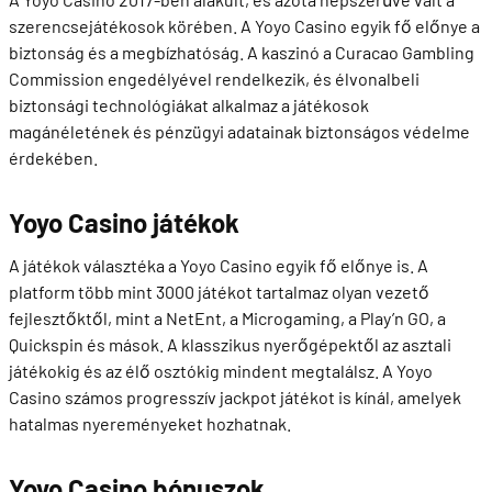
szerencsejátékosok körében. A Yoyo Casino egyik fő előnye a
biztonság és a megbízhatóság. A kaszinó a Curacao Gambling
Commission engedélyével rendelkezik, és élvonalbeli
biztonsági technológiákat alkalmaz a játékosok
magánéletének és pénzügyi adatainak biztonságos védelme
érdekében.
Yoyo Casino játékok
A játékok választéka a Yoyo Casino egyik fő előnye is. A
platform több mint 3000 játékot tartalmaz olyan vezető
fejlesztőktől, mint a NetEnt, a Microgaming, a Play’n GO, a
Quickspin és mások. A klasszikus nyerőgépektől az asztali
játékokig és az élő osztókig mindent megtalálsz. A Yoyo
Casino számos progresszív jackpot játékot is kínál, amelyek
hatalmas nyereményeket hozhatnak.
Yoyo Casino bónuszok