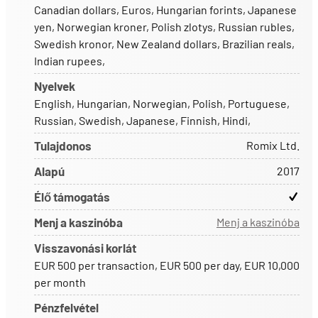
Canadian dollars
,
Euros
,
Hungarian forints
,
Japanese
yen
,
Norwegian kroner
,
Polish zlotys
,
Russian rubles
,
Swedish kronor
,
New Zealand dollars
,
Brazilian reals
,
Indian rupees
,
Nyelvek
English
,
Hungarian
,
Norwegian
,
Polish
,
Portuguese
,
Russian
,
Swedish
,
Japanese
,
Finnish
,
Hindi
,
Tulajdonos
Romix Ltd.
Alapú
2017
Élő támogatás
Menj a kaszinóba
Menj a kaszinóba
Visszavonási korlát
EUR 500 per transaction, EUR 500 per day, EUR 10,000
per month
Pénzfelvétel